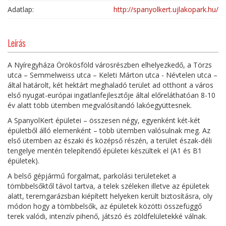
Adatlap:
http://spanyolkert.ujlakopark.hu/
Leírás
A Nyíregyháza Örökösföld városrészben elhelyezkedő, a Törzs
utca – Semmelweiss utca – Keleti Márton utca - Névtelen utca –
által határolt, két hektárt meghaladó terület ad otthont a város
első nyugat-európai ingatlanfejlesztője által előreláthatóan 8-10
év alatt több ütemben megvalósítandó lakóegyüttesnek.
A SpanyolKert épületei – összesen négy, egyenként két-két
épületből álló elemenként – több ütemben valósulnak meg. Az
első ütemben az északi és középső részén, a terület észak-déli
tengelye mentén telepítendő épületei készültek el (A1 és B1
épületek).
A belső gépjármű forgalmat, parkolási területeket a
tömbbelsőktől távol tartva, a telek széleken illetve az épületek
alatt, teremgarázsban kiépített helyeken került biztosításra, oly
módon hogy a tömbbelsők, az épületek közötti összefüggő
terek valódi, intenzív pihenő, játszó és zöldfelületekké válnak.