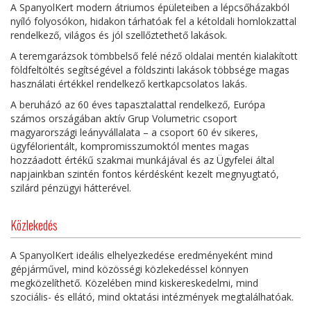
A SpanyolKert modern átriumos épületeiben a lépcsőházakból
nyíló folyosókon, hidakon tárhatóak fel a kétoldali homlokzattal
rendelkező, világos és jól szellőztethető lakások.
A teremgarázsok tömbbelső felé néző oldalai mentén kialakított
földfeltöltés segítségével a földszinti lakások többsége magas
használati értékkel rendelkező kertkapcsolatos lakás.
A beruházó az 60 éves tapasztalattal rendelkező, Európa
számos országában aktív Grup Volumetric csoport
magyarországi leányvállalata – a csoport 60 év sikeres,
ügyfélorientált, kompromisszumoktól mentes magas
hozzáadott értékű szakmai munkájával és az Ügyfelei által
napjainkban szintén fontos kérdésként kezelt megnyugtató,
szilárd pénzügyi hátterével.
Közlekedés
A SpanyolKert ideális elhelyezkedése eredményeként mind
gépjárművel, mind közösségi közlekedéssel könnyen
megközelíthető. Közelében mind kiskereskedelmi, mind
szociális- és ellátó, mind oktatási intézmények megtalálhatóak.