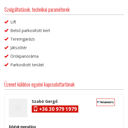
Szolgáltatások, technikai paraméterek
Lift
Belső parkosított kert
Teremgarázs
Játszótér
Örökpanoráma
Parkosított terület
Üzenet küldése egyéni kapcsolattartónak
Szabó Gergő
+36 30 979 1979
Adatok megadása