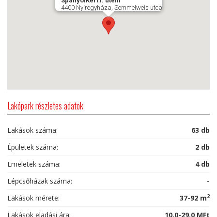
SpanyolKert I. ütem
4400 Nyíregyháza, Semmelweis utca
Lakópark részletes adatok
Lakások száma:
63 db
Épületek száma:
2 db
Emeletek száma:
4 db
Lépcsőházak száma:
-
2
Lakások mérete:
37-92 m
Lakások eladási ára:
10,0-29,0 MFt