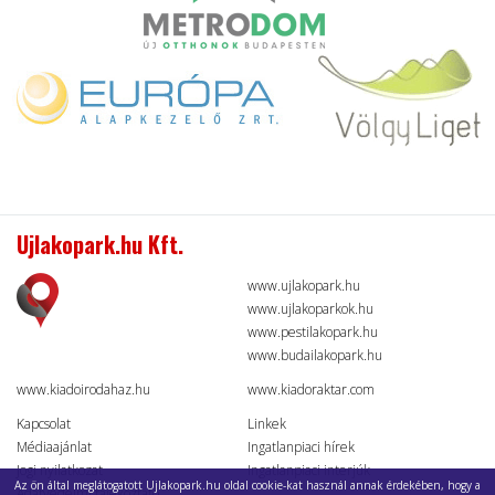
Ujlakopark.hu Kft.
www.ujlakopark.hu
www.ujlakoparkok.hu
www.pestilakopark.hu
www.budailakopark.hu
www.kiadoirodahaz.hu
www.kiadoraktar.com
Kapcsolat
Linkek
Médiaajánlat
Ingatlanpiaci hírek
Jogi nyilatkozat
Ingatlanpiaci interjúk
Az ön által meglátogatott Ujlakopark.hu oldal cookie-kat használ annak érdekében, hogy a
Adatvédelmi tájékoztató