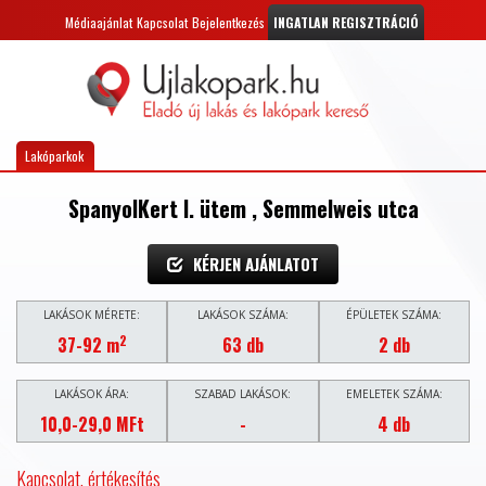
Médiaajánlat
Kapcsolat
Bejelentkezés
INGATLAN REGISZTRÁCIÓ
Lakóparkok
SpanyolKert I. ütem , Semmelweis utca
KÉRJEN AJÁNLATOT
LAKÁSOK MÉRETE:
LAKÁSOK SZÁMA:
ÉPÜLETEK SZÁMA:
2
37-92 m
63 db
2 db
LAKÁSOK ÁRA:
SZABAD LAKÁSOK:
EMELETEK SZÁMA:
10,0-29,0 MFt
-
4 db
Kapcsolat, értékesítés